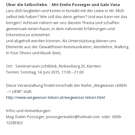
Über die Selbstliebe.
–
Mit Evelin Posseger und Gabi Vana
Lass dich begleiten und komm in Kontakt mit der Liebe in dir. Mich
selbst lieb haben? Wie soll das denn gehen? Und was kann mir das
bringen? Achtsam nähern wir uns diesem Thema und schaffen
gemeinsam einen Raum, in dem nährende Erfahrungen und
Erkenntnisse entstehen
und abgeholt werden können. Als Unterstützung dienen uns
Elemente aus der Gewaltfreien Kommunikation, Atemlehre, Walking
In Your Shoes und Musik (live).
Ort: Seminarraum Lichtblick, Rinkenberg 25, Kärnten
Termin: Sonntag, 14. Juni 2015, 17.00 – 21.00
Diese Veranstaltung findet innerhalb der Reihe „Wegweiser LEBEN
–> LIEBE“ statt.
http://www.wegweiser-leben.at/wegweiser-leben.html
Infos und Anmeldungen:
Mag. Evelin Posseger, possegerevelin@hotmail.com oder 0699-
12285923