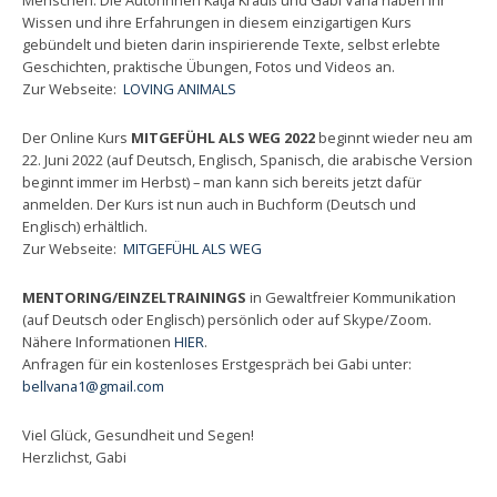
Menschen. Die Autorinnen Katja Krauß und Gabi Vana haben ihr
Wissen und ihre Erfahrungen in diesem einzigartigen Kurs
gebündelt und bieten darin inspirierende Texte, selbst erlebte
Geschichten, praktische Übungen, Fotos und Videos an.
Zur Webseite:
LOVING ANIMALS
Der Online Kurs
MITGEFÜHL ALS WEG 2022
beginnt wieder neu am
22. Juni 2022 (auf Deutsch, Englisch, Spanisch, die arabische Version
beginnt immer im Herbst) – man kann sich bereits jetzt dafür
anmelden. Der Kurs ist nun auch in Buchform (Deutsch und
Englisch) erhältlich.
Zur Webseite:
MITGEFÜHL ALS WEG
MENTORING/EINZELTRAININGS
in Gewaltfreier Kommunikation
(auf Deutsch oder Englisch) persönlich oder auf Skype/Zoom.
Nähere Informationen
HIER
.
Anfragen für ein kostenloses Erstgespräch bei Gabi unter:
bellvana1@gmail.com
Viel Glück, Gesundheit und Segen!
Herzlichst, Gabi