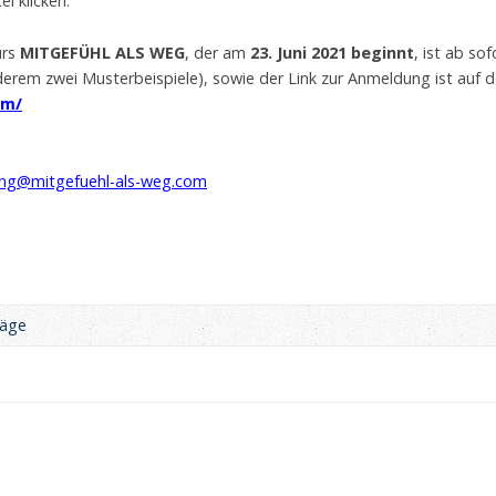
el klicken.
urs
MITGEFÜHL ALS WEG
, der am
23. Juni 2021 beginnt
, ist ab so
erem zwei Musterbeispiele), sowie der Link zur Anmeldung ist auf d
om/
ng@mitgefuehl-als-weg.com
räge