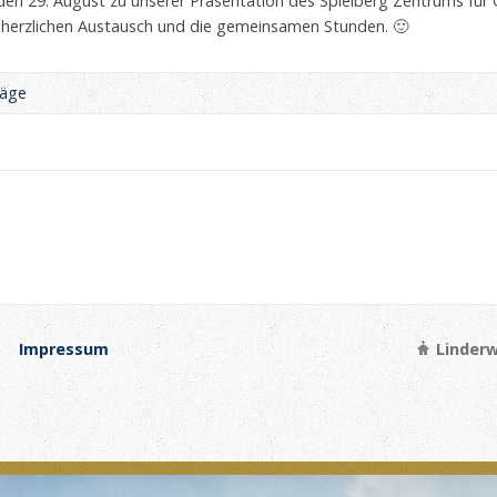
den 29. August zu unserer Präsentation des Spielberg Zentrums für
herzlichen Austausch und die gemeinsamen Stunden. 🙂
räge
Impressum
Linderw