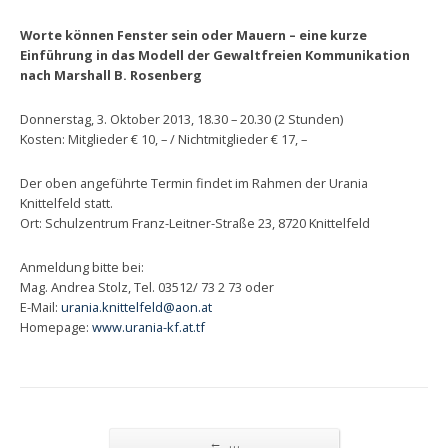
Worte können Fenster sein oder Mauern – eine kurze
Einführung in das Modell der Gewaltfreien Kommunikation
nach Marshall B. Rosenberg
Donnerstag, 3. Oktober 2013, 18.30 – 20.30 (2 Stunden)
Kosten: Mitglieder € 10, – / Nichtmitglieder € 17, –
Der oben angeführte Termin findet im Rahmen der Urania
Knittelfeld statt.
Ort: Schulzentrum Franz-Leitner-Straße 23, 8720 Knittelfeld
Anmeldung bitte bei:
Mag. Andrea Stolz, Tel. 03512/ 73 2 73 oder
E-Mail:
urania.knittelfeld@aon.at
Homepage:
www.urania-kf.at.tf
←
…