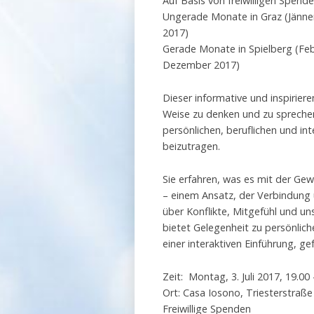
Auf Basis von freiwilligen Spen
Ungerade Monate in Graz (Jänne
2017)
Gerade Monate in Spielberg (Feb
Dezember 2017)
Dieser informative und inspirier
Weise zu denken und zu sprechen
persönlichen, beruflichen und i
beizutragen.
Sie erfahren, was es mit der Ge
– einem Ansatz, der Verbindung 
über Konflikte, Mitgefühl und u
bietet Gelegenheit zu persönli
einer interaktiven Einführung, g
Zeit: Montag, 3. Juli 2017, 19.00
Ort: Casa Iosono, Triesterstraß
Freiwillige Spenden