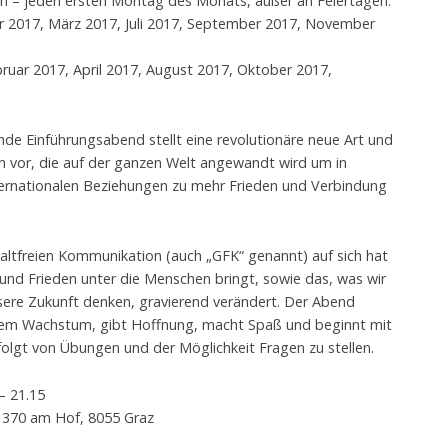
den – jeden ersten Montag des Monats, außer an Feiertagen.
r 2017, März 2017, Juli 2017, September 2017, November
ruar 2017, April 2017, August 2017, Oktober 2017,
ende Einführungsabend stellt eine revolutionäre neue Art und
 vor, die auf der ganzen Welt angewandt wird um in
nternationalen Beziehungen zu mehr Frieden und Verbindung
waltfreien Kommunikation (auch „GFK“ genannt) auf sich hat
und Frieden unter die Menschen bringt, sowie das, was wir
nsere Zukunft denken, gravierend verändert. Der Abend
chem Wachstum, gibt Hoffnung, macht Spaß und beginnt mit
efolgt von Übungen und der Möglichkeit Fragen zu stellen.
 – 21.15
e 370 am Hof, 8055 Graz