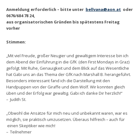
Anmeldung erforderlich – bitte unter
bellvana@aon.at
oder
0676/684 78 24,
aus organisatorischen Gründen bis spätestens Freitag
vorher
Stimmen:
„Mit viel Freude, großer Neugier und gewaltigem Interesse bin ich
dem Abend der Einführung in die GfK (den First Mondays in Graz)
gefolgt. Mit Ruhe, Genauigkeit und dem Blick auf das Wesentliche
hat Gabi uns an das Thema der GfK nach Marshall B. herangeführt.
Besonders interessant fand ich die Darstellung mit den
Handpuppen von der Giraffe und dem Wolf. Wir konnten gleich
üben und der Erfolg war gewaltig. Gabi ich danke Dir herzlich!“
– Judith St.
„Obwohl die Ansätze für mich neu und unbekannt waren, war es
möglich, sie praktisch umzusetzen. Überaus hilfreich – auch für
einen Skeptiker wie mich!
– Teilnehmer