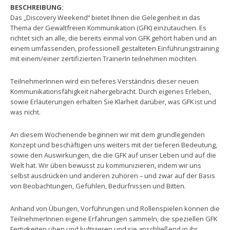
BESCHREIBUNG:
Das „Discovery Weekend“ bietet Ihnen die Gelegenheit in das
Thema der Gewaltfreien Kommunikation (GFK) einzutauchen. Es
richtet sich an alle, die bereits einmal von GFK gehört haben und an
einem umfassenden, professionell gestalteten Einführungstraining
mit einem/einer zertifizierten TrainerIn teilnehmen möchten.
TeilnehmerInnen wird ein tieferes Verständnis dieser neuen
Kommunikationsfähigkeit nähergebracht. Durch eigenes Erleben,
sowie Erläuterungen erhalten Sie Klarheit darüber, was GFK ist und
was nicht.
An diesem Wochenende beginnen wir mit dem grundlegenden
Konzept und beschäftigen uns weiters mit der tieferen Bedeutung,
sowie den Auswirkungen, die die GFK auf unser Leben und auf die
Welt hat. Wir üben bewusst zu kommunizieren, indem wir uns
selbst ausdrücken und anderen zuhören – und zwar auf der Basis
von Beobachtungen, Gefühlen, Bedürfnissen und Bitten.
Anhand von Übungen, Vorführungen und Rollenspielen können die
TeilnehmerInnen eigene Erfahrungen sammeln, die speziellen GFK
Fertigkeiten üben und kultivieren und sie anschließend in ihr